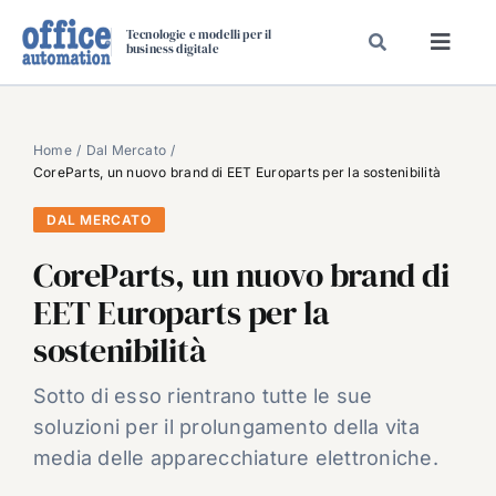
Salta
Tecnologie e modelli per il
al
business digitale
Toggl
contenuto
Navig
SPECIALI
SPECIAL PAPER
Home
Dal Mercato
CoreParts, un nuovo brand di EET Europarts per la sostenibilità
TAVOLE ROTONDE DI REDAZIONE
DAL MERCATO
DAL MERCATO
CoreParts, un nuovo brand di
CARRIERE
EET Europarts per la
VIDEO
sostenibilità
EVENTI
CHI SIAMO
Sotto di esso rientrano tutte le sue
soluzioni per il prolungamento della vita
media delle apparecchiature elettroniche.