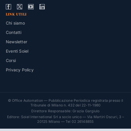
LINK UTILI
Chi siamo
Contatti
Newsletter
Eventi Soiel
Corsi
Privacy Policy
© Office Automation — Pubblicazione Periodica registrata presso il
Tribunale di Milano n. 432 del 22-11-1980
Direttore Responsabile: Grazia Gargiulo
Editore: Soiel International Srl a socio unico — Via Martiri Oscuri, 3 –
20125 Milano — Tel 02 26148855