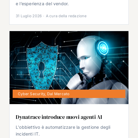
e l’esperienza del vendor.
31 Luglio 2026
·
A cura della redazione
Cyber Security
,
Dal Mercato
Dynatrace introduce nuovi agenti AI
L'obbiettivo è automatizzare la gestione degli
incidenti IT.