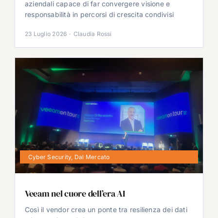
aziendali capace di far convergere visione e
responsabilità in percorsi di crescita condivisi
23 Luglio 2026
·
Claudia Rossi
Cyber Security
,
Dal Mercato
Veeam nel cuore dell’era AI
Così il vendor crea un ponte tra resilienza dei dati