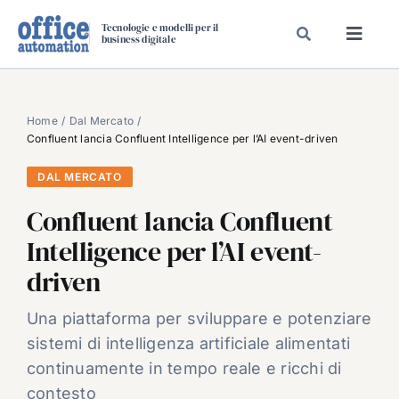
Salta
Tecnologie e modelli per il
al
business digitale
Toggl
contenuto
Navig
SPECIALI
SPECIAL PAPER
Home
Dal Mercato
Confluent lancia Confluent Intelligence per l’AI event-driven
TAVOLE ROTONDE DI REDAZIONE
DAL MERCATO
DAL MERCATO
Confluent lancia Confluent
CARRIERE
Intelligence per l’AI event-
VIDEO
driven
EVENTI
CHI SIAMO
Una piattaforma per sviluppare e potenziare
sistemi di intelligenza artificiale alimentati
continuamente in tempo reale e ricchi di
contesto