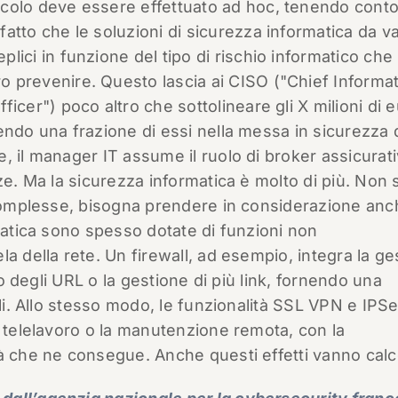
lcolo deve essere effettuato ad hoc, tenendo cont
fatto che le soluzioni di sicurezza informatica da v
plici in funzione del tipo di rischio informatico che
 prevenire. Questo lascia ai CISO ("Chief Informa
ficer") poco altro che sottolineare gli X milioni di e
endo una frazione di essi nella messa in sicurezza 
, il manager IT assume il ruolo di broker assicurati
ze. Ma la sicurezza informatica è molto di più. Non 
 complesse, bisogna prendere in considerazione anch
rmatica sono spesso dotate di funzioni non
a della rete. Un firewall, ad esempio, integra la ge
io degli URL o la gestione di più link, fornendo una
ali. Allo stesso modo, le funzionalità SSL VPN e IPS
l telelavoro o la manutenzione remota, con la
à che ne consegue. Anche questi effetti vanno calco