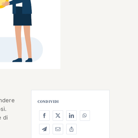
endere
CONDIVIDI
sì.
e di