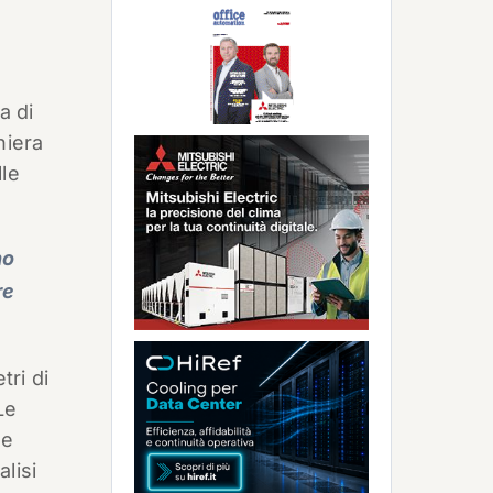
a di
niera
lle
no
re
tri di
Le
de
lisi