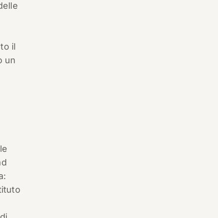
delle
o il
o un
le
ad
a:
ituto
di