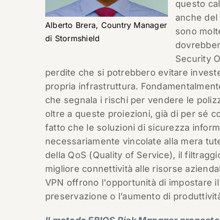
questo ca
anche del 
Alberto Brera, Country Manager
sono molte
di Stormshield
dovrebbero
Security Of
perdite che si potrebbero evitare invest
propria infrastruttura. Fondamentalmente
che segnala i rischi per vendere le poliz
oltre a queste proiezioni, già di per sé
fatto che le soluzioni di sicurezza info
necessariamente vincolate alla mera tutel
della QoS (Quality of Service), il filtragg
migliore connettività alle risorse aziend
VPN offrono l'opportunità di impostare i
preservazione o l’aumento di produttivit