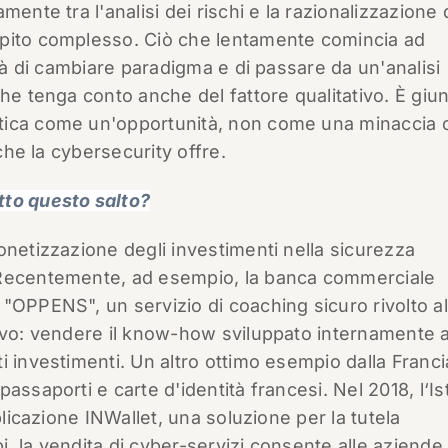
ente tra l'analisi dei rischi e la razionalizzazione 
mpito complesso. Ciò che lentamente comincia ad
ità di cambiare paradigma e di passare da un'analisi
he tenga conto anche del fattore qualitativo. È giunt
tica come un'opportunità, non come una minaccia 
 che la cybersecurity offre.
tto questo salto?
onetizzazione degli investimenti nella sicurezza
 Recentemente, ad esempio, la banca commerciale
"OPPENS", un servizio di coaching sicuro rivolto al
tivo: vendere il know-how sviluppato internamente 
i investimenti. Un altro ottimo esempio dalla Franci
ssaporti e carte d'identità francesi. Nel 2018, l‘Ist
plicazione INWallet, una soluzione per la tutela
pi, la vendita di cyber-servizi consente alle aziende 