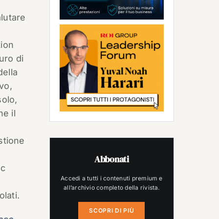
o
alutare
tion
uro di
della
vo,
solo,
e il
stione
Abbonati
ec
Accedi a tutti i contenuti premium e
all’archivio completo della rivista.
lati.
SCOPRI DI PIÙ