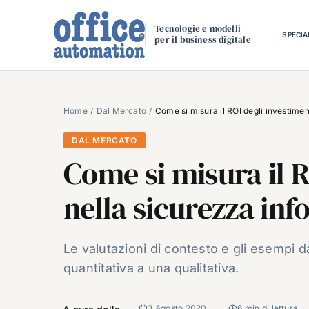
Salta
al
Tecnologie e modelli
SPECIA
per il business digitale
contenuto
Home
Dal Mercato
Come si misura il ROI degli investimen
DAL MERCATO
Come si misura il R
nella sicurezza in
Le valutazioni di contesto e gli esempi d
quantitativa a una qualitativa.
3 Agosto 2020
6 min di lettura