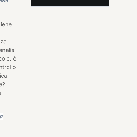
cese
viene
zza
nalisi
colo, è
ntrollo
ica
e?
è
a