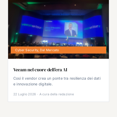
Cyber Security
,
Dal Mercato
Veeam nel cuore dell’era AI
Così il vendor crea un ponte tra resilienza dei dati
e innovazione digitale.
22 Luglio 2026
·
A cura della redazione