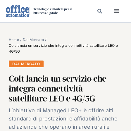
Salta
Tecnologie e modelli per il
al
business digitale
Toggl
contenuto
Navig
SPECIALI
SPECIAL PAPER
Home
Dal Mercato
Colt lancia un servizio che integra connettività satellitare LEO e
TAVOLE ROTONDE DI REDAZIONE
4G/5G
DAL MERCATO
DAL MERCATO
CARRIERE
Colt lancia un servizio che
VIDEO
integra connettività
EVENTI
satellitare LEO e 4G/5G
CHI SIAMO
L’obiettivo di Managed LEO+ è offrire alti
standard di prestazioni e affidabilità anche
ad aziende che operano in aree rurali e