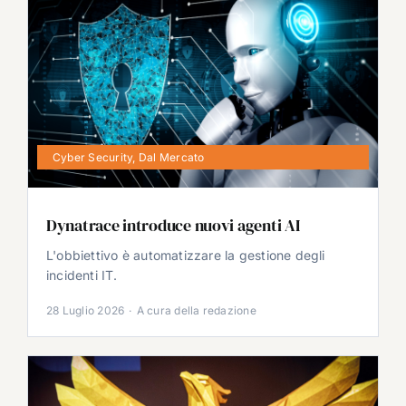
Cyber Security
,
Dal Mercato
Dynatrace introduce nuovi agenti AI
L'obbiettivo è automatizzare la gestione degli
incidenti IT.
28 Luglio 2026
·
A cura della redazione