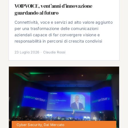
VOIPVOICE, vent’anni d’innovazione
guardando al futuro
Connettività, voce e servizi ad alto valore aggiunto
per una trasformazione delle comunicazioni
aziendali capace di far convergere visione e
responsabilità in percorsi di crescita condivisi
23 Luglio 2026
·
Claudia Rossi
Cyber Security
,
Dal Mercato