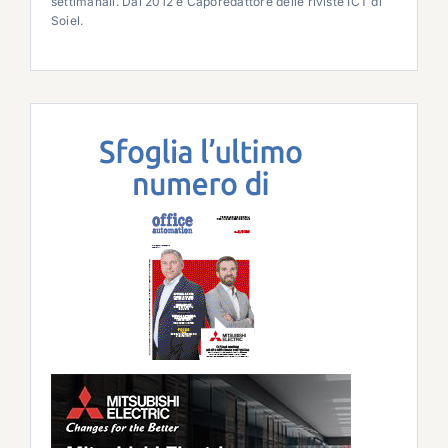
settimanali. Dal 2012 è Caporedattore delle riviste ICT di
Soiel.