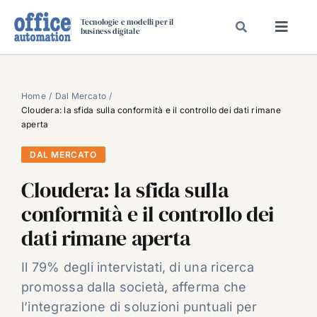
Salta
Tecnologie e modelli per il
al
business digitale
Toggl
contenuto
Navig
SPECIALI
SPECIAL PAPER
Home
Dal Mercato
Cloudera: la sfida sulla conformità e il controllo dei dati rimane
TAVOLE ROTONDE DI REDAZIONE
aperta
DAL MERCATO
DAL MERCATO
CARRIERE
Cloudera: la sfida sulla
VIDEO
conformità e il controllo dei
EVENTI
dati rimane aperta
CHI SIAMO
Il 79% degli intervistati, di una ricerca
promossa dalla società, afferma che
l’integrazione di soluzioni puntuali per