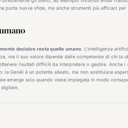
 direttamente gli utenti, ad esempio filtrando email fraud
he porta nuove sfide, ma anche strumenti più efficaci per
e umano
emento decisivo resta quello umano
. L’intelligenza artific
a, ma il suo valore dipende dalle competenze di chi la ut
enere risultati difficili da interpretare o gestire. Anche i 
o: la GenAI è un potente alleato, ma non sostituisce esper
nziale emerge solo quando viene impiegata in modo consap
digitale.