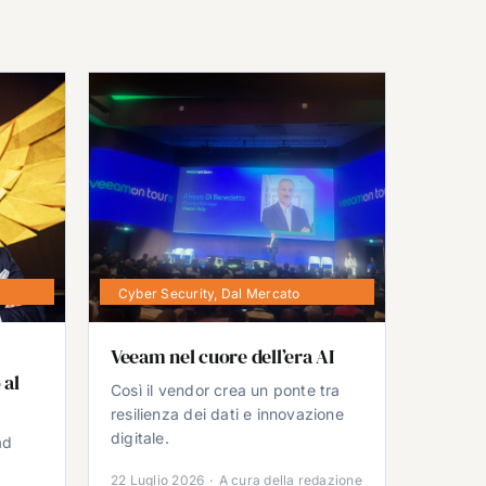
Cyber Security
,
Dal Mercato
Veeam nel cuore dell’era AI
 al
Così il vendor crea un ponte tra
resilienza dei dati e innovazione
digitale.
ad
22 Luglio 2026
·
A cura della redazione