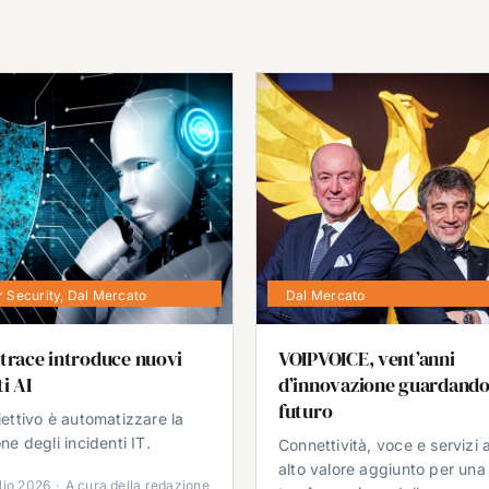
 Security
,
Dal Mercato
Dal Mercato
trace introduce nuovi
VOIPVOICE, vent’anni
i AI
d’innovazione guardando
futuro
iettivo è automatizzare la
ne degli incidenti IT.
Connettività, voce e servizi 
alto valore aggiunto per una
lio 2026
·
A cura della redazione