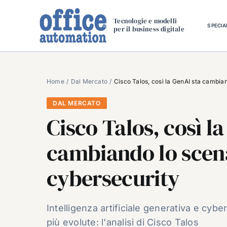
Salta
al
Tecnologie e modelli
SPECIA
per il business digitale
contenuto
Home
Dal Mercato
Cisco Talos, così la GenAI sta cambia
DAL MERCATO
Cisco Talos, così l
cambiando lo scena
cybersecurity
Intelligenza artificiale generativa e cy
più evolute: l'analisi di Cisco Talos