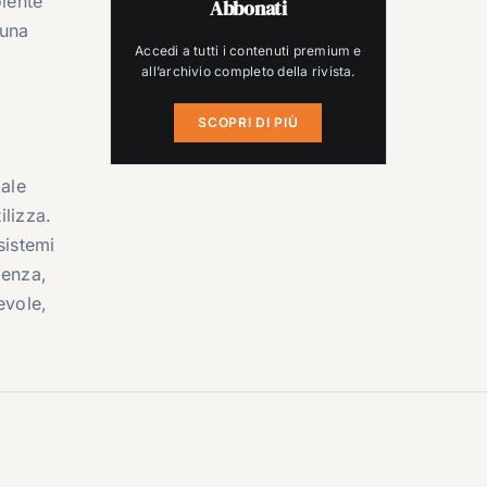
olente
Abbonati
 una
Accedi a tutti i contenuti premium e
all’archivio completo della rivista.
SCOPRI DI PIÙ
iale
ilizza.
sistemi
ienza,
evole,