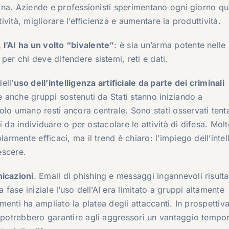
diana. Aziende e professionisti sperimentano ogni giorno q
tività, migliorare l’efficienza e aumentare la produttività.
 l’AI ha un volto “bivalente”
: è sia un’arma potente nelle
per chi deve difendere sistemi, reti e dati.
ell’
uso dell’intelligenza artificiale da parte dei criminali
he anche gruppi sostenuti da Stati stanno iniziando a
lo umano resti ancora centrale. Sono stati osservati tenta
li da individuare o per ostacolare le attività di difesa. Molt
larmente efficaci, ma il trend è chiaro: l’impiego dell’inte
escere.
icazioni
. Email di phishing e messaggi ingannevoli risult
 fase iniziale l’uso dell’AI era limitato a gruppi altamente
umenti ha ampliato la platea degli attaccanti. In prospettiva
e potrebbero garantire agli aggressori un vantaggio tempo