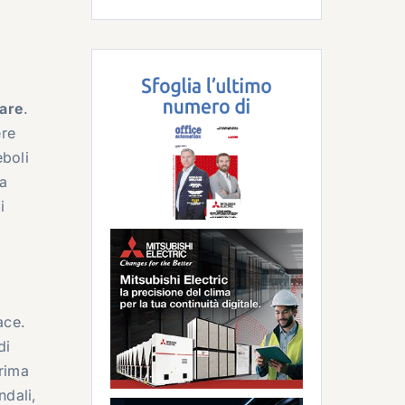
ware
.
ere
eboli
la
i
ace.
di
prima
ndali,