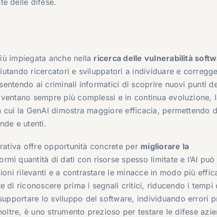
e delle difese.
 più impiegata anche nella
ricerca delle vulnerabilità soft
aiutando ricercatori e sviluppatori a individuare e corregg
nsentendo ai criminali informatici di scoprire nuovi punti d
 diventano sempre più complessi e in continua evoluzione, 
 in cui la GenAI dimostra maggiore efficacia, permettendo d
ende e utenti.
enerativa offre opportunità concrete per
migliorare la
rmi quantità di dati con risorse spesso limitate e l’AI può
ioni rilevanti e a contrastare le minacce in modo più effic
 di riconoscere prima i segnali critici, riducendo i tempi 
supportare lo sviluppo del software, individuando errori 
 Inoltre, è uno strumento prezioso per testare le difese azie