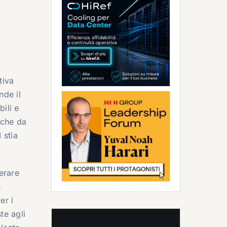
tiva
nde il
ili e
nche da
 stia
erare
e
er i
te agli