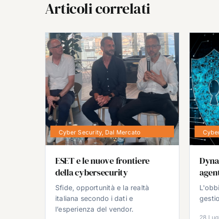
Articoli correlati
Cyber Security
,
Dal Mercato
Cyber
ESET e le nuove frontiere
Dyna
della cybersecurity
agent
Sfide, opportunità e la realtà
L'obb
italiana secondo i dati e
gestio
l’esperienza del vendor.
28 Lug