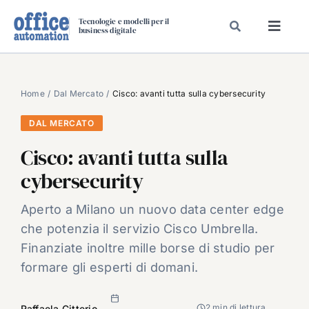
Salta
Tecnologie e modelli per il
al
business digitale
Toggl
contenuto
Navig
SPECIALI
SPECIAL PAPER
Home
Dal Mercato
Cisco: avanti tutta sulla cybersecurity
TAVOLE ROTONDE DI REDAZIONE
DAL MERCATO
DAL MERCATO
Cisco: avanti tutta sulla
CARRIERE
cybersecurity
VIDEO
Aperto a Milano un nuovo data center edge
EVENTI
che potenzia il servizio Cisco Umbrella.
CHI SIAMO
Finanziate inoltre mille borse di studio per
formare gli esperti di domani.
2 min di lettura
Raffaela Citterio