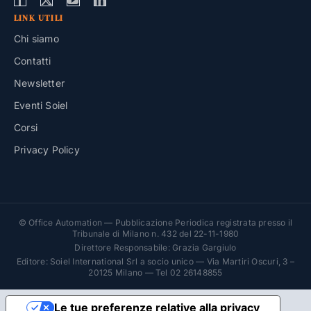
LINK UTILI
Chi siamo
Contatti
Newsletter
Eventi Soiel
Corsi
Privacy Policy
© Office Automation — Pubblicazione Periodica registrata presso il
Tribunale di Milano n. 432 del 22-11-1980
Direttore Responsabile: Grazia Gargiulo
Editore: Soiel International Srl a socio unico — Via Martiri Oscuri, 3 –
20125 Milano — Tel 02 26148855
Le tue preferenze relative alla privacy