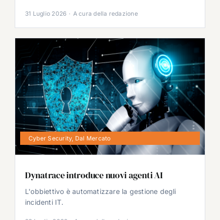
31 Luglio 2026
·
A cura della redazione
Cyber Security
,
Dal Mercato
Dynatrace introduce nuovi agenti AI
L'obbiettivo è automatizzare la gestione degli
incidenti IT.