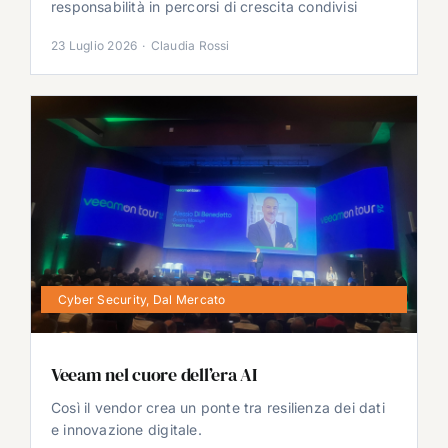
responsabilità in percorsi di crescita condivisi
23 Luglio 2026
·
Claudia Rossi
Cyber Security
,
Dal Mercato
Veeam nel cuore dell’era AI
Così il vendor crea un ponte tra resilienza dei dati
e innovazione digitale.