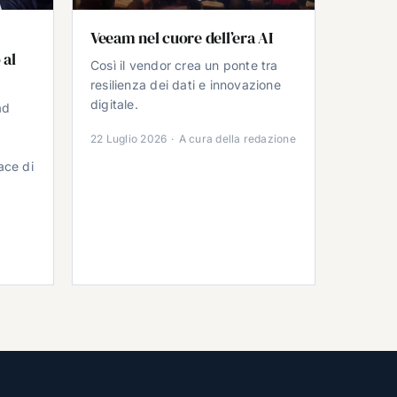
Veeam nel cuore dell’era AI
 al
Così il vendor crea un ponte tra
resilienza dei dati e innovazione
digitale.
ad
22 Luglio 2026
·
A cura della redazione
ace di