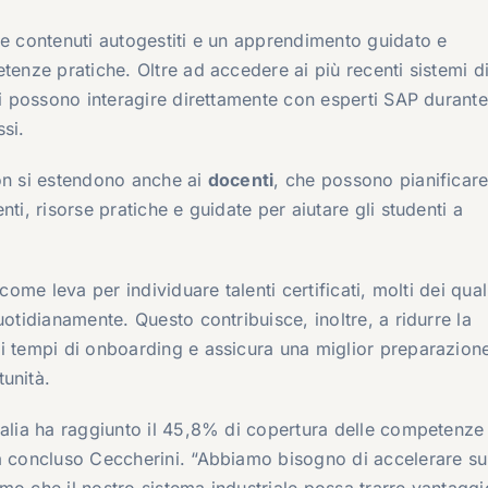
re contenuti autogestiti e un apprendimento guidato e
tenze pratiche. Oltre ad accedere ai più recenti sistemi d
ti possono interagire direttamente con esperti SAP durante
si.
ion si estendono anche ai
docenti
, che possono pianificare
ti, risorse pratiche e guidate per aiutare gli studenti a
come leva per individuare talenti certificati, molti dei qual
uotidianamente. Questo contribuisce, inoltre, a ridurre la
 i tempi di onboarding e assicura una miglior preparazion
unità.
alia ha raggiunto il 45,8% di copertura delle competenze d
a concluso Ceccherini. “Abbiamo bisogno di accelerare su
mo che il nostro sistema industriale possa trarre vantaggi