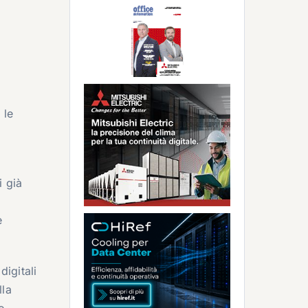
i
 le
i già
e
igitali
lla
o