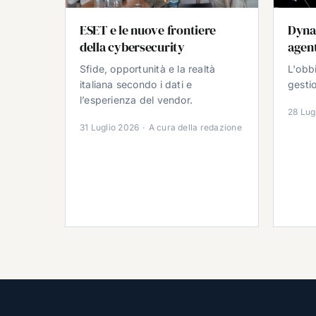
ESET e le nuove frontiere
Dyna
della cybersecurity
agent
Sfide, opportunità e la realtà
L'obb
italiana secondo i dati e
gestio
l’esperienza del vendor.
28 Lug
31 Luglio 2026
·
A cura della redazione