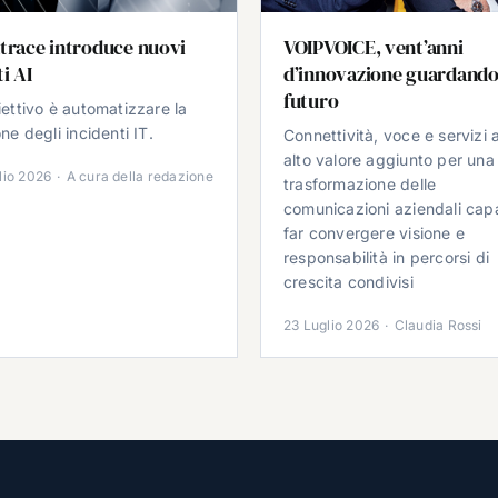
trace introduce nuovi
VOIPVOICE, vent’anni
i AI
d’innovazione guardando
futuro
iettivo è automatizzare la
ne degli incidenti IT.
Connettività, voce e servizi 
alto valore aggiunto per una
lio 2026
·
A cura della redazione
trasformazione delle
comunicazioni aziendali cap
far convergere visione e
responsabilità in percorsi di
crescita condivisi
23 Luglio 2026
·
Claudia Rossi