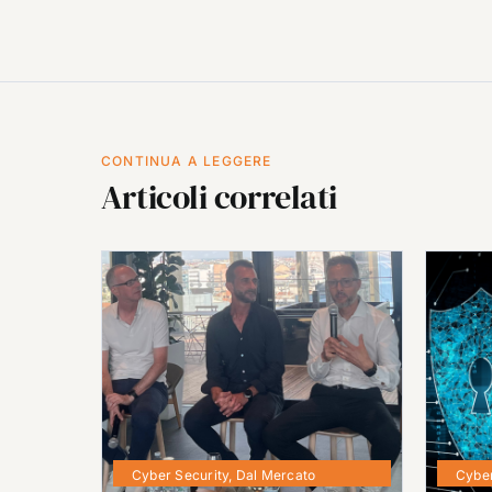
CONTINUA A LEGGERE
Articoli correlati
Cyber Security
,
Dal Mercato
Cyber