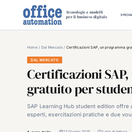
Salta
al
Tecnologie e modelli
SPECIA
per il business digitale
contenuto
Home
Dal Mercato
Certificazioni SAP, un programma grat
DAL MERCATO
Certificazioni SA
gratuito per studen
SAP Learning Hub student edition offre 
esperti, esercitazioni pratiche e due vo
27 Giugno 2025
2 min di lettura