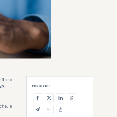
ffre a
AP.
CONDIVIDI
o
iche, e