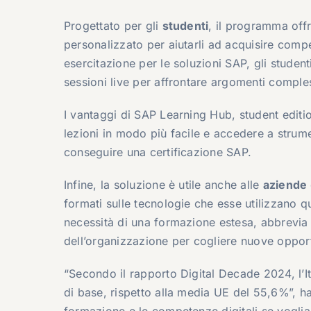
Progettato per gli
studenti
, il programma off
personalizzato per aiutarli ad acquisire compe
esercitazione per le soluzioni SAP, gli studen
sessioni live per affrontare argomenti comples
I vantaggi di SAP Learning Hub, student edit
lezioni in modo più facile e accedere a strumen
conseguire una certificazione SAP.
Infine, la soluzione è utile anche alle
aziende
formati sulle tecnologie che esse utilizzano q
necessità di una formazione estesa, abbrevia
dell’organizzazione per cogliere nuove opport
“Secondo il rapporto Digital Decade 2024, l’It
di base, rispetto alla media UE del 55,6%”, h
formazione e le competenze digitali se voglia