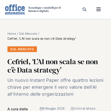
Salta
Tecnologie e modelli per il
al
business digitale
Toggl
contenuto
Navig
SPECIALI
SPECIAL PAPER
Home
Dal Mercato
Cefriel, ‘L’AI non scala se non c’è Data strategy’
TAVOLE ROTONDE DI REDAZIONE
DAL MERCATO
DAL MERCATO
Cefriel, ‘L’AI non scala se non
CARRIERE
c’è Data strategy’
VIDEO
EVENTI
Un nuovo Instant Paper offre quattro lezioni
chiave per emergere il vero valore dell’AI
CHI SIAMO
all’interno delle organizzazioni
8 Maggio 2026
3 min di lettura
A cura della