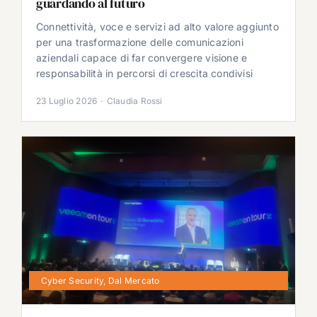
guardando al futuro
Connettività, voce e servizi ad alto valore aggiunto
per una trasformazione delle comunicazioni
aziendali capace di far convergere visione e
responsabilità in percorsi di crescita condivisi
23 Luglio 2026
·
Claudia Rossi
Cyber Security
,
Dal Mercato