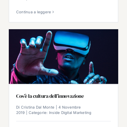
Continua a leggere
Cos’è la cultura dell’innovazione
Di
Cristina Dal Monte
|
4 Novembre
2019
|
Categorie:
Inside Digital Marketing