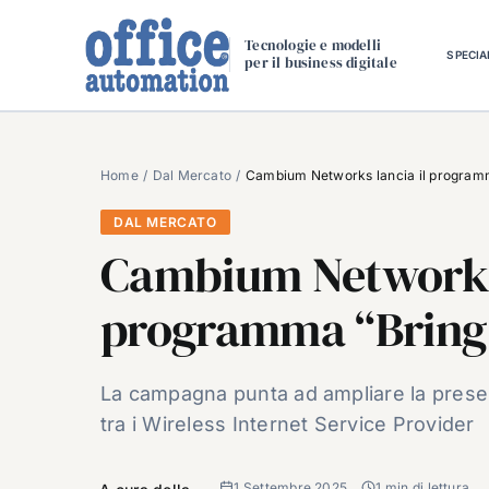
Salta
al
Tecnologie e modelli
SPECIA
per il business digitale
contenuto
Home
Dal Mercato
Cambium Networks lancia il programm
DAL MERCATO
Cambium Networks 
programma “Bring 
La campagna punta ad ampliare la presenz
tra i Wireless Internet Service Provider
1 Settembre 2025
1 min di lettura