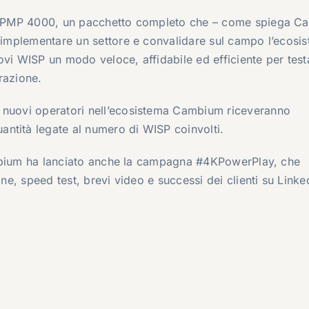
it ePMP 4000, un pacchetto completo che – come spiega 
r implementare un settore e convalidare sul campo l’ecosi
ovi WISP un modo veloce, affidabile ed efficiente per test
razione.
o nuovi operatori nell’ecosistema Cambium riceveranno
ntità legate al numero di WISP coinvolti.
 Cambium ha lanciato anche la campagna #4KPowerPlay, che
one, speed test, brevi video e successi dei clienti su Linke