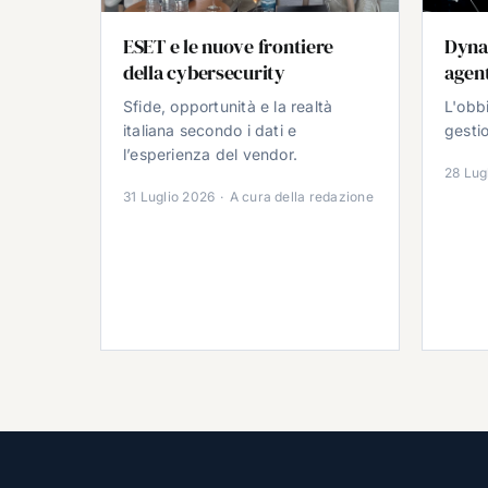
ESET e le nuove frontiere
Dyna
della cybersecurity
agent
Sfide, opportunità e la realtà
L'obb
italiana secondo i dati e
gestio
l’esperienza del vendor.
28 Lug
31 Luglio 2026
·
A cura della redazione