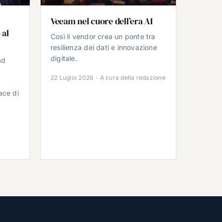
Veeam nel cuore dell’era AI
 al
Così il vendor crea un ponte tra
resilienza dei dati e innovazione
digitale.
ad
22 Luglio 2026
·
A cura della redazione
ace di