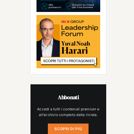
Abbonati
Accedi a tutti i contenuti premium e
all’archivio completo della rivista.
SCOPRI DI PIÙ