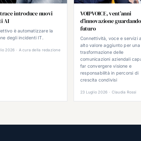
trace introduce nuovi
VOIPVOICE, vent’anni
i AI
d’innovazione guardando
futuro
iettivo è automatizzare la
ne degli incidenti IT.
Connettività, voce e servizi 
alto valore aggiunto per una
lio 2026
·
A cura della redazione
trasformazione delle
comunicazioni aziendali cap
far convergere visione e
responsabilità in percorsi di
crescita condivisi
23 Luglio 2026
·
Claudia Rossi