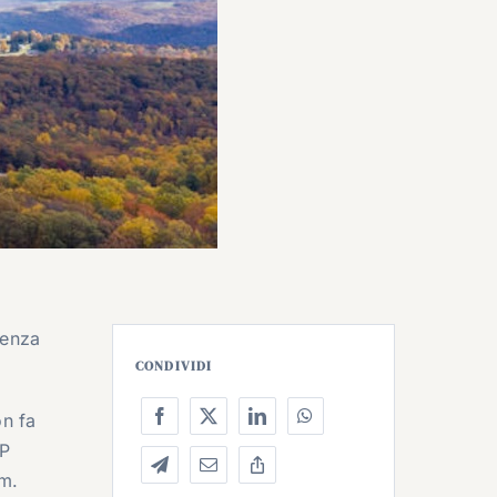
senza
CONDIVIDI
on fa
SP
um.