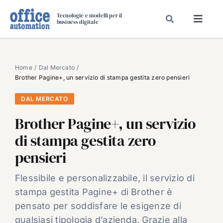
Salta
Tecnologie e modelli per il
al
business digitale
Toggl
contenuto
Navig
SPECIALI
SPECIAL PAPER
Home
Dal Mercato
Brother Pagine+, un servizio di stampa gestita zero pensieri
TAVOLE ROTONDE DI REDAZIONE
DAL MERCATO
DAL MERCATO
Brother Pagine+, un servizio
CARRIERE
di stampa gestita zero
VIDEO
pensieri
EVENTI
CHI SIAMO
Flessibile e personalizzabile, il servizio di
stampa gestita Pagine+ di Brother è
pensato per soddisfare le esigenze di
qualsiasi tipologia d’azienda. Grazie alla