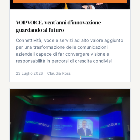
VOIPVOICE, vent’anni d’innovazione
guardando al futuro
Connettività, voce e servizi ad alto valore aggiunto
per una trasformazione delle comunicazioni
aziendali capace di far convergere visione e
responsabilità in percorsi di crescita condivisi
23 Luglio 2026
·
Claudia Rossi