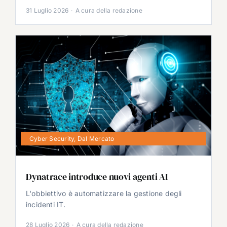
31 Luglio 2026
·
A cura della redazione
Cyber Security
,
Dal Mercato
Dynatrace introduce nuovi agenti AI
L'obbiettivo è automatizzare la gestione degli
incidenti IT.
28 Luglio 2026
·
A cura della redazione