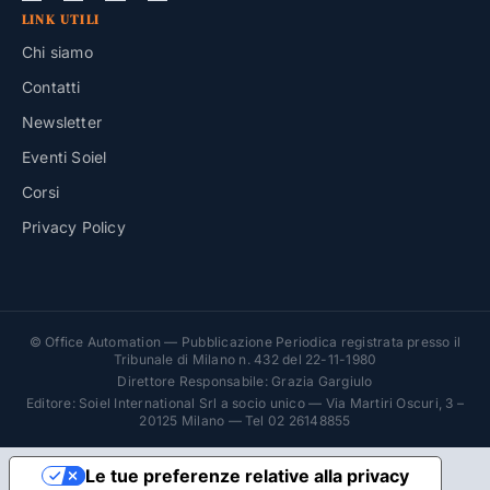
LINK UTILI
Chi siamo
Contatti
Newsletter
Eventi Soiel
Corsi
Privacy Policy
© Office Automation — Pubblicazione Periodica registrata presso il
Tribunale di Milano n. 432 del 22-11-1980
Direttore Responsabile: Grazia Gargiulo
Editore: Soiel International Srl a socio unico — Via Martiri Oscuri, 3 –
20125 Milano — Tel 02 26148855
Le tue preferenze relative alla privacy