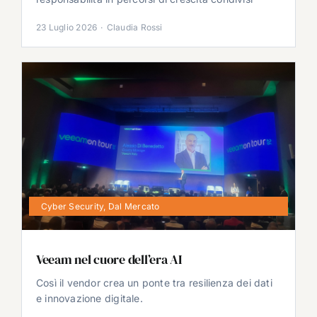
23 Luglio 2026
·
Claudia Rossi
Cyber Security
,
Dal Mercato
Veeam nel cuore dell’era AI
Così il vendor crea un ponte tra resilienza dei dati
e innovazione digitale.