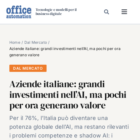
Salta
Tecnologie e modelli per il
al
business digitale
Toggl
contenuto
Navig
SPECIALI
SPECIAL PAPER
Home
Dal Mercato
Aziende italiane: grandi investimenti nell’AI, ma pochi per ora
TAVOLE ROTONDE DI REDAZIONE
generano valore
DAL MERCATO
DAL MERCATO
CARRIERE
Aziende italiane: grandi
VIDEO
investimenti nell’AI, ma pochi
EVENTI
per ora generano valore
CHI SIAMO
Per il 76%, l’Italia può diventare una
potenza globale dell’AI, ma restano rilevanti
i problemi competenze e shadow AI: i