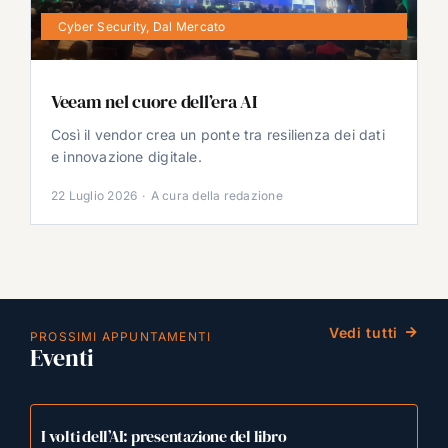
Cyber Security
,
Dal Mercato
Veeam nel cuore dell’era AI
Così il vendor crea un ponte tra resilienza dei dati
e innovazione digitale.
22 Luglio 2026
·
A cura della redazione
Vedi tutti
PROSSIMI APPUNTAMENTI
Eventi
I volti dell’AI: presentazione del libro