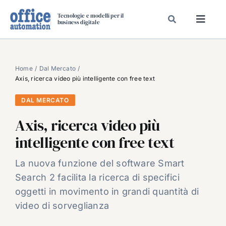
Salta
Tecnologie e modelli per il
al
business digitale
Toggl
contenuto
Navig
SPECIALI
SPECIAL PAPER
Home
Dal Mercato
Axis, ricerca video più intelligente con free text
TAVOLE ROTONDE DI REDAZIONE
DAL MERCATO
DAL MERCATO
Axis, ricerca video più
CARRIERE
intelligente con free text
VIDEO
EVENTI
La nuova funzione del software Smart
Search 2 facilita la ricerca di specifici
CHI SIAMO
oggetti in movimento in grandi quantità di
video di sorveglianza