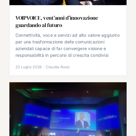
VOIPVOICE, vent’anni d’innovazione
guardando al futuro
Connettività, voce e servizi ad alto valore aggiunto
per una trasformazione delle comunicazioni
aziendali capace di far convergere visione e
responsabilità in percorsi di crescita condivisi
23 Luglio 2026
·
Claudia Rossi