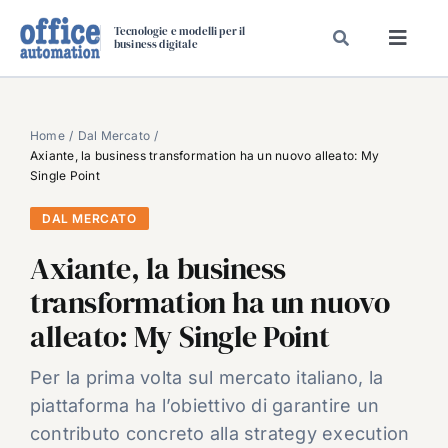
Salta
Tecnologie e modelli per il
al
business digitale
Toggl
contenuto
Navig
SPECIALI
SPECIAL PAPER
Home
Dal Mercato
Axiante, la business transformation ha un nuovo alleato: My
TAVOLE ROTONDE DI REDAZIONE
Single Point
DAL MERCATO
DAL MERCATO
CARRIERE
Axiante, la business
VIDEO
transformation ha un nuovo
EVENTI
alleato: My Single Point
CHI SIAMO
Per la prima volta sul mercato italiano, la
piattaforma ha l’obiettivo di garantire un
contributo concreto alla strategy execution