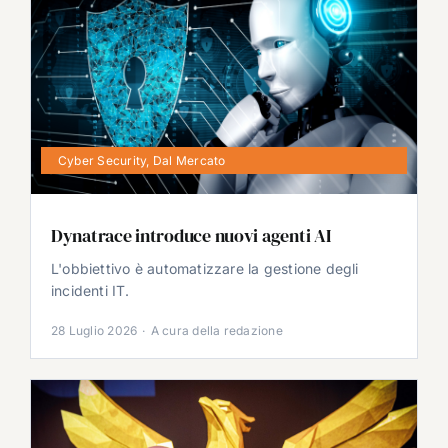
Cyber Security
,
Dal Mercato
Dynatrace introduce nuovi agenti AI
L'obbiettivo è automatizzare la gestione degli
incidenti IT.
28 Luglio 2026
·
A cura della redazione