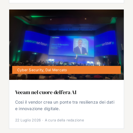
Cyber Security
,
Dal Mercato
Veeam nel cuore dell’era AI
Così il vendor crea un ponte tra resilienza dei dati
e innovazione digitale.
22 Luglio 2026
·
A cura della redazione