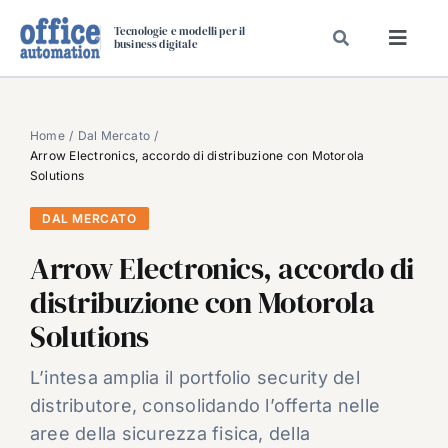
Salta
Tecnologie e modelli per il
al
business digitale
Toggl
contenuto
Navig
SPECIALI
SPECIAL PAPER
Home
Dal Mercato
Arrow Electronics, accordo di distribuzione con Motorola
TAVOLE ROTONDE DI REDAZIONE
Solutions
DAL MERCATO
DAL MERCATO
CARRIERE
Arrow Electronics, accordo di
VIDEO
distribuzione con Motorola
EVENTI
Solutions
CHI SIAMO
L’intesa amplia il portfolio security del
distributore, consolidando l’offerta nelle
aree della sicurezza fisica, della