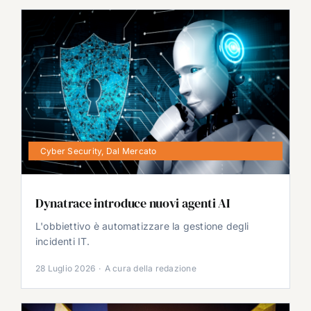
Cyber Security
,
Dal Mercato
Dynatrace introduce nuovi agenti AI
L'obbiettivo è automatizzare la gestione degli
incidenti IT.
28 Luglio 2026
·
A cura della redazione