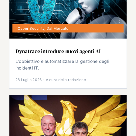
Cyber Security
,
Dal Mercato
Dynatrace introduce nuovi agenti AI
L'obbiettivo è automatizzare la gestione degli
incidenti IT.
28 Luglio 2026
·
A cura della redazione