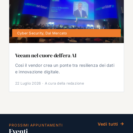
Cyber Security
,
Dal Mercato
Veeam nel cuore dell’era AI
Così il vendor crea un ponte tra resilienza dei dati
e innovazione digitale.
22 Luglio 2026
·
A cura della redazione
Vedi tutti
PROSSIMI APPUNTAMENTI
Eventi