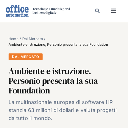
Salta
Tecnologie e modelli per il
al
business digitale
Toggl
contenuto
Navig
SPECIALI
SPECIAL PAPER
Home
Dal Mercato
Ambiente e istruzione, Personio presenta la sua Foundation
TAVOLE ROTONDE DI REDAZIONE
DAL MERCATO
DAL MERCATO
Ambiente e istruzione,
CARRIERE
Personio presenta la sua
VIDEO
Foundation
EVENTI
CHI SIAMO
La multinazionale europea di software HR
stanzia 63 milioni di dollari e valuta progetti
da tutto il mondo.