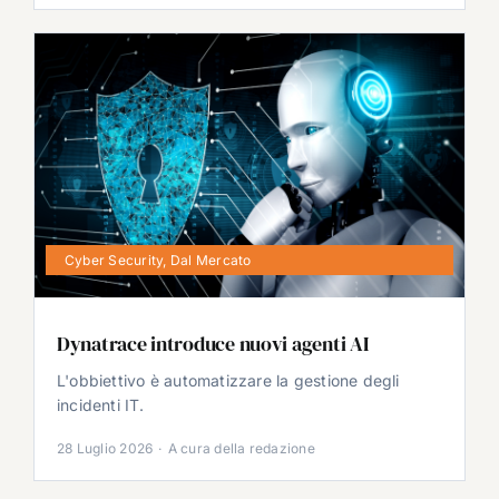
Cyber Security
,
Dal Mercato
Dynatrace introduce nuovi agenti AI
L'obbiettivo è automatizzare la gestione degli
incidenti IT.
28 Luglio 2026
·
A cura della redazione