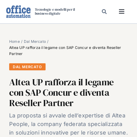
Salta
Tecnologie e modelli per il
al
business digitale
Toggl
contenuto
Navig
SPECIALI
SPECIAL PAPER
Home
Dal Mercato
Altea UP rafforza il legame con SAP Concur e diventa Reseller
TAVOLE ROTONDE DI REDAZIONE
Partner
DAL MERCATO
DAL MERCATO
CARRIERE
Altea UP rafforza il legame
VIDEO
con SAP Concur e diventa
EVENTI
Reseller Partner
CHI SIAMO
La proposta si avvale dell’expertise di Altea
People, la company federata specializzata
in soluzioni innovative per le risorse umane.