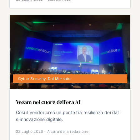
Cyber Security
,
Dal Mercato
Veeam nel cuore dell’era AI
Così il vendor crea un ponte tra resilienza dei dati
e innovazione digitale.
22 Luglio 2026
·
A cura della redazione