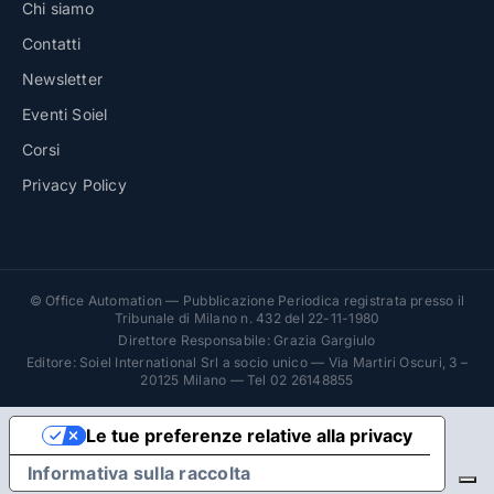
Chi siamo
Contatti
Newsletter
Eventi Soiel
Corsi
Privacy Policy
© Office Automation — Pubblicazione Periodica registrata presso il
Tribunale di Milano n. 432 del 22-11-1980
Direttore Responsabile: Grazia Gargiulo
Editore: Soiel International Srl a socio unico — Via Martiri Oscuri, 3 –
20125 Milano — Tel 02 26148855
Le tue preferenze relative alla privacy
Informativa sulla raccolta