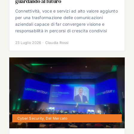
guardando al futuro
Connettività, voce e servizi ad alto valore aggiunto
per una trasformazione delle comunicazioni
aziendali capace di far convergere visione e
responsabilità in percorsi di crescita condivisi
23 Luglio 2026
·
Claudia Rossi
Cyber Security
,
Dal Mercato