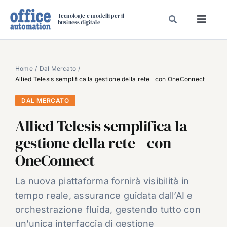
Salta
Tecnologie e modelli per il
al
business digitale
Toggl
contenuto
Navig
SPECIALI
SPECIAL PAPER
Home
Dal Mercato
Allied Telesis semplifica la gestione della rete con OneConnect
TAVOLE ROTONDE DI REDAZIONE
DAL MERCATO
DAL MERCATO
Allied Telesis semplifica la
CARRIERE
gestione della rete con
VIDEO
OneConnect
EVENTI
CHI SIAMO
La nuova piattaforma fornirà visibilità in
tempo reale, assurance guidata dall’AI e
orchestrazione fluida, gestendo tutto con
un’unica interfaccia di gestione