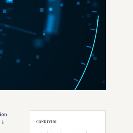
ion
,
il
CONDIVIDI