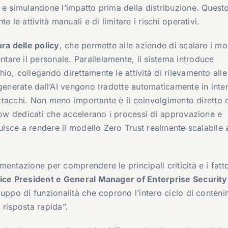
 e simulandone l’impatto prima della distribuzione. Quest
 le attività manuali e di limitare i rischi operativi.
ra delle policy
, che permette alle aziende di scalare i mod
are il personale. Parallelamente, il sistema introduce
o, collegando direttamente le attività di rilevamento alle
generate dall’AI vengono tradotte automaticamente in inter
 attacchi. Non meno importante è il coinvolgimento diretto 
flow dedicati che accelerano i processi di approvazione e
buisce a rendere il modello Zero Trust realmente scalabile 
entazione per comprendere le principali criticità e i fatto
Vice President e General Manager of Enterprise Security
luppo di funzionalità che coprono l’intero ciclo di conten
a risposta rapida”.