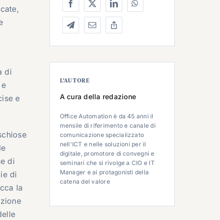
icate,
e
à di
L’AUTORE
 e
A cura della redazione
cise e
Office Automation è da 45 anni il
mensile di riferimento e canale di
schiose
comunicazione specializzato
nell'ICT e nelle soluzioni per il
le
digitale, promotore di convegni e
e di
seminari che si rivolge a CIO e IT
Manager e ai protagonisti della
ie di
catena del valore
icca la
ozione
delle