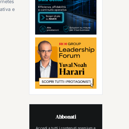
ernetes
ativa e
Abbonati
Accedi a tutti i contenuti premium e