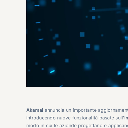
Akamai
annuncia un importante aggiornament
introducendo nuove funzionalità basate sull’
i
modo in cui le aziende progettano e applican