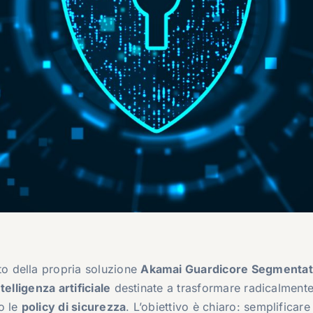
o della propria soluzione
Akamai Guardicore Segmentat
ntelligenza artificiale
destinate a trasformare radicalmente 
o le
policy di sicurezza
. L’obiettivo è chiaro: semplificare