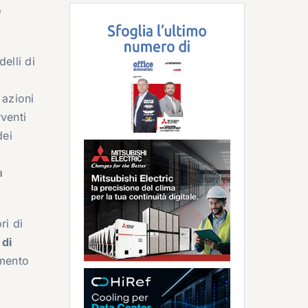
o
elli di
 azioni
venti
dei
a
ri di
 di
imento