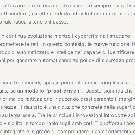
e rafforzare la resilienza contro minacce sempre più sofist
i IT moderni, caratterizzati da infrastrutture ibride, cloud 
onale fatica a tenere il passo.
 in continua evoluzione mentre i cybercriminali sfruttano
omettere le reti. In questo contesto, le nuove funzionalit
ccio automatizzato e intelligente, capace di identificare
oni per generare automaticamente policy di sicurezza pre
azione tradizionali, spesso percepite come complesse e ri
punta su un
modello “proof-driven”
. Questo significa che 
 prima dell’attivazione, riducendo drasticamente il margin
rezza. Il risultato è una riduzione concreta della superfic
 su larga scala. Tra le principali innovazioni introdotte sp
e visibilità in tempo reale sugli ambienti IT e rafforza l’ad
iale integrata è in grado di comprendere il comportamento 