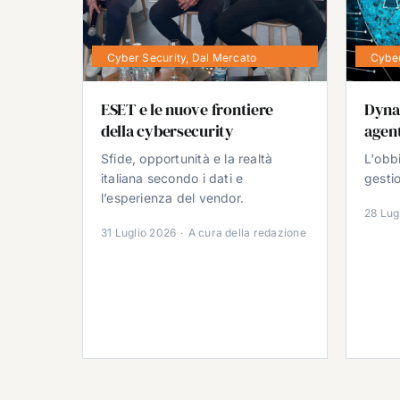
Cyber Security
,
Dal Mercato
Cyber
ESET e le nuove frontiere
Dyna
della cybersecurity
agent
Sfide, opportunità e la realtà
L'obb
italiana secondo i dati e
gestio
l’esperienza del vendor.
28 Lug
31 Luglio 2026
·
A cura della redazione