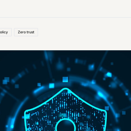
olicy
Zero trust