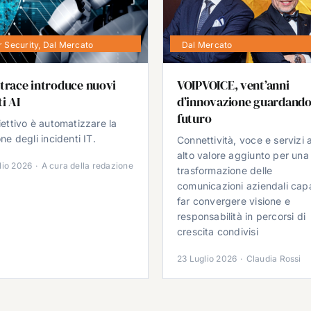
 Security
,
Dal Mercato
Dal Mercato
trace introduce nuovi
VOIPVOICE, vent’anni
i AI
d’innovazione guardando
futuro
iettivo è automatizzare la
ne degli incidenti IT.
Connettività, voce e servizi 
alto valore aggiunto per una
lio 2026
·
A cura della redazione
trasformazione delle
comunicazioni aziendali cap
far convergere visione e
responsabilità in percorsi di
crescita condivisi
23 Luglio 2026
·
Claudia Rossi