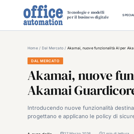
Salta
al
Tecnologie e modelli
SPECIA
per il business digitale
contenuto
Home
Dal Mercato
Akamai, nuove funzionalità AI per Ak
DAL MERCATO
Akamai, nuove funz
Akamai Guardicor
Introducendo nuove funzionalità destinat
progettano e applicano le policy di sicu
27 Marzo 2026
2 min di lettura