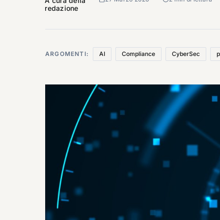
A cura della
redazione
ARGOMENTI:
AI
Compliance
CyberSec
p