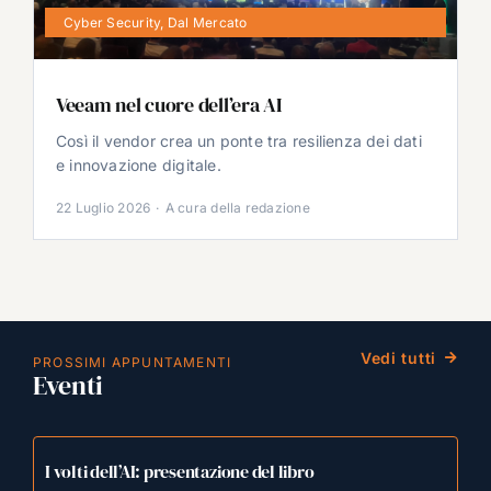
Cyber Security
,
Dal Mercato
Veeam nel cuore dell’era AI
Così il vendor crea un ponte tra resilienza dei dati
e innovazione digitale.
22 Luglio 2026
·
A cura della redazione
Vedi tutti
PROSSIMI APPUNTAMENTI
Eventi
I volti dell’AI: presentazione del libro