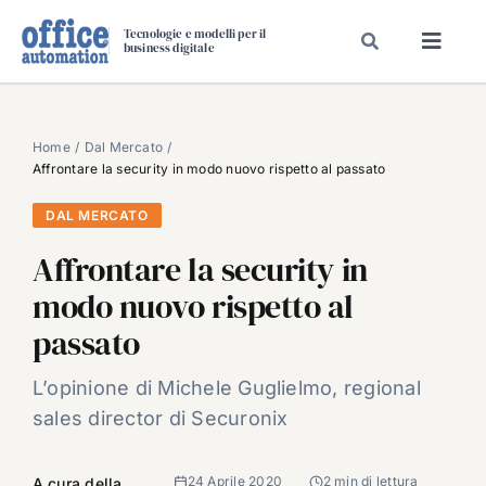
Salta
Tecnologie e modelli per il
al
business digitale
Toggl
contenuto
Navig
SPECIALI
SPECIAL PAPER
Home
Dal Mercato
Affrontare la security in modo nuovo rispetto al passato
TAVOLE ROTONDE DI REDAZIONE
DAL MERCATO
DAL MERCATO
Affrontare la security in
CARRIERE
modo nuovo rispetto al
VIDEO
passato
EVENTI
CHI SIAMO
L’opinione di Michele Guglielmo, regional
sales director di Securonix
24 Aprile 2020
2 min di lettura
A cura della