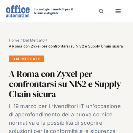
Salta
Tecnologie e modelli per il
al
business digitale
Toggl
contenuto
Navig
SPECIALI
SPECIAL PAPER
Home
Dal Mercato
A Roma con Zyxel per confrontarsi su NIS2 e Supply Chain sicura
TAVOLE ROTONDE DI REDAZIONE
DAL MERCATO
DAL MERCATO
A Roma con Zyxel per
CARRIERE
confrontarsi su NIS2 e Supply
VIDEO
Chain sicura
EVENTI
CHI SIAMO
Il 19 marzo per i rivenditori IT un’occasione
di approfondimento della nuova cornice
normativa e la possibilità di scoprire
soluzioni per la conformità e la sicurezza