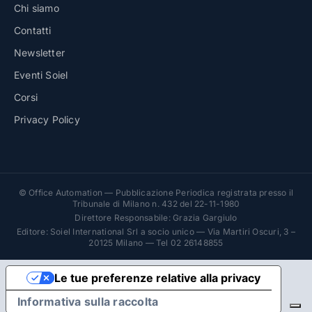
Chi siamo
Contatti
Newsletter
Eventi Soiel
Corsi
Privacy Policy
© Office Automation — Pubblicazione Periodica registrata presso il
Tribunale di Milano n. 432 del 22-11-1980
Direttore Responsabile: Grazia Gargiulo
Editore: Soiel International Srl a socio unico — Via Martiri Oscuri, 3 –
20125 Milano — Tel 02 26148855
Le tue preferenze relative alla privacy
Informativa sulla raccolta