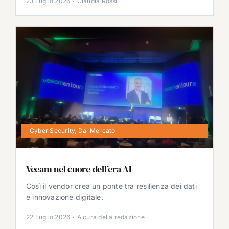
23 Luglio 2026
·
Claudia Rossi
Cyber Security
,
Dal Mercato
Veeam nel cuore dell’era AI
Così il vendor crea un ponte tra resilienza dei dati
e innovazione digitale.
22 Luglio 2026
·
A cura della redazione