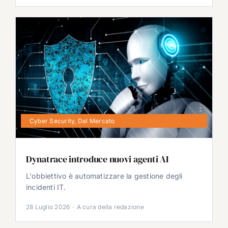
Cyber Security
,
Dal Mercato
Dynatrace introduce nuovi agenti AI
L'obbiettivo è automatizzare la gestione degli
incidenti IT.
28 Luglio 2026
·
A cura della redazione