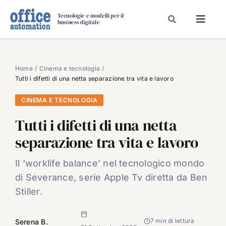
Salta
Tecnologie e modelli per il
al
business digitale
Toggl
contenuto
Navig
SPECIALI
SPECIAL PAPER
Home
Cinema e tecnologia
Tutti i difetti di una netta separazione tra vita e lavoro
TAVOLE ROTONDE DI REDAZIONE
CINEMA E TECNOLOGIA
DAL MERCATO
Tutti i difetti di una netta
CARRIERE
separazione tra vita e lavoro
VIDEO
EVENTI
Il ‘worklife balance’ nel tecnologico mondo
di Severance, serie Apple Tv diretta da Ben
CHI SIAMO
Stiller.
7 min di lettura
Serena B.