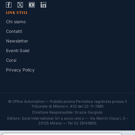
LINK UTILI
Chi siamo
Contatti
Newsletter
Eventi Soiel
Corsi
Privacy Policy
© Office Automation — Pubblicazione Periodica registrata presso il
Tribunale di Milano n. 432 del 22-11-1980
Direttore Responsabile: Grazia Gargiulo
Editore: Soiel International Srl a socio unico — Via Martiri Oscuri, 3 –
20125 Milano — Tel 02 26148855