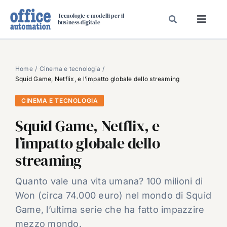
Salta
Tecnologie e modelli per il
al
business digitale
Toggl
contenuto
Navig
SPECIALI
SPECIAL PAPER
Home
Cinema e tecnologia
Squid Game, Netflix, e l’impatto globale dello streaming
TAVOLE ROTONDE DI REDAZIONE
CINEMA E TECNOLOGIA
DAL MERCATO
Squid Game, Netflix, e
CARRIERE
l’impatto globale dello
VIDEO
streaming
EVENTI
CHI SIAMO
Quanto vale una vita umana? 100 milioni di
Won (circa 74.000 euro) nel mondo di Squid
Game, l’ultima serie che ha fatto impazzire
mezzo mondo.