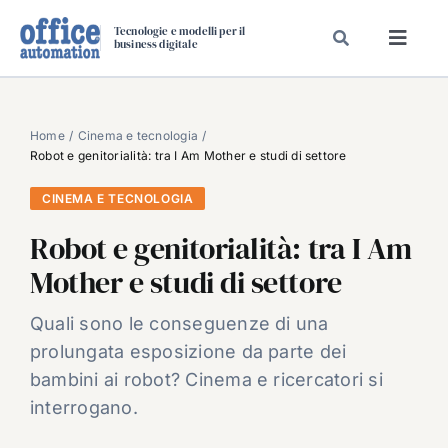
Salta
Tecnologie e modelli per il
al
business digitale
Toggl
contenuto
Navig
SPECIALI
SPECIAL PAPER
Home
Cinema e tecnologia
Robot e genitorialità: tra I Am Mother e studi di settore
TAVOLE ROTONDE DI REDAZIONE
CINEMA E TECNOLOGIA
DAL MERCATO
Robot e genitorialità: tra I Am
CARRIERE
Mother e studi di settore
VIDEO
EVENTI
Quali sono le conseguenze di una
prolungata esposizione da parte dei
CHI SIAMO
bambini ai robot? Cinema e ricercatori si
interrogano.