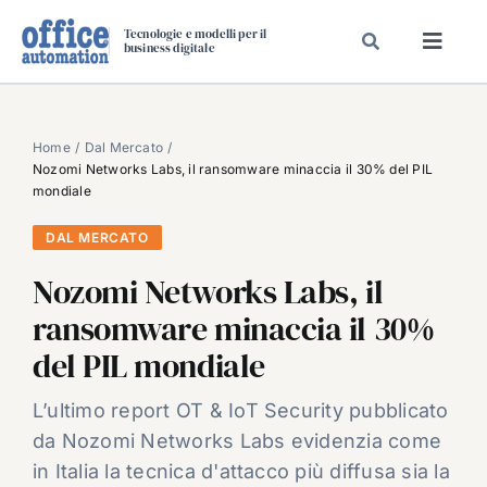
Salta
Tecnologie e modelli per il
al
business digitale
Toggl
contenuto
Navig
SPECIALI
SPECIAL PAPER
Home
Dal Mercato
Nozomi Networks Labs, il ransomware minaccia il 30% del PIL
TAVOLE ROTONDE DI REDAZIONE
mondiale
DAL MERCATO
DAL MERCATO
CARRIERE
Nozomi Networks Labs, il
VIDEO
ransomware minaccia il 30%
EVENTI
del PIL mondiale
CHI SIAMO
L’ultimo report OT & IoT Security pubblicato
da Nozomi Networks Labs evidenzia come
in Italia la tecnica d'attacco più diffusa sia la