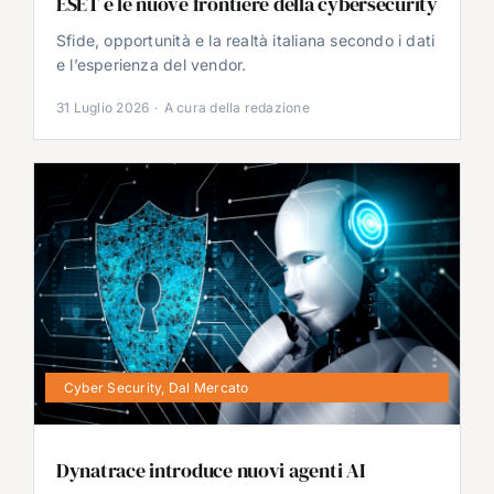
ESET e le nuove frontiere della cybersecurity
Sfide, opportunità e la realtà italiana secondo i dati
e l’esperienza del vendor.
31 Luglio 2026
·
A cura della redazione
Cyber Security
,
Dal Mercato
Dynatrace introduce nuovi agenti AI