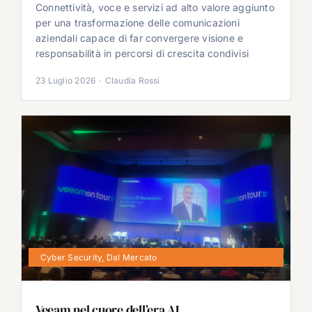
Connettività, voce e servizi ad alto valore aggiunto
per una trasformazione delle comunicazioni
aziendali capace di far convergere visione e
responsabilità in percorsi di crescita condivisi
23 Luglio 2026
·
Claudia Rossi
Cyber Security
,
Dal Mercato
Veeam nel cuore dell’era AI