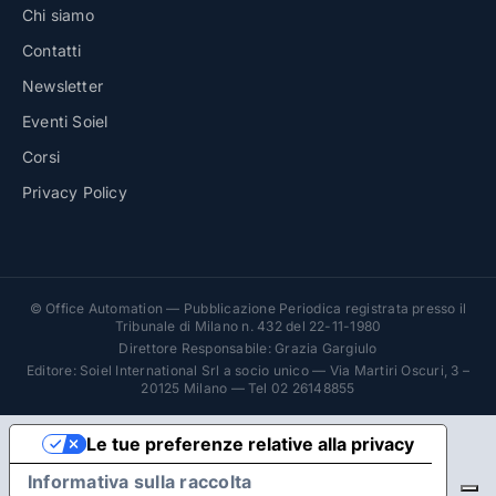
Chi siamo
Contatti
Newsletter
Eventi Soiel
Corsi
Privacy Policy
© Office Automation — Pubblicazione Periodica registrata presso il
Tribunale di Milano n. 432 del 22-11-1980
Direttore Responsabile: Grazia Gargiulo
Editore: Soiel International Srl a socio unico — Via Martiri Oscuri, 3 –
20125 Milano — Tel 02 26148855
Le tue preferenze relative alla privacy
Informativa sulla raccolta