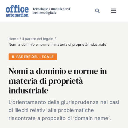
Salta
Tecnologie e modelli per il
al
business digitale
Toggl
contenuto
Navig
SPECIALI
SPECIAL PAPER
Home
Il parere del legale
Nomi a dominio e norme in materia di proprietà industriale
TAVOLE ROTONDE DI REDAZIONE
IL PARERE DEL LEGALE
DAL MERCATO
Nomi a dominio e norme in
CARRIERE
materia di proprietà
VIDEO
industriale
EVENTI
CHI SIAMO
L’orientamento della giurisprudenza nei casi
di illeciti relativi alle problematiche
riscontrate a proposito di ‘domain name’.