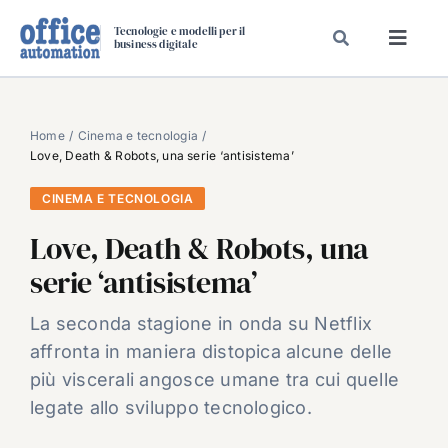
Salta
Tecnologie e modelli per il
al
business digitale
Toggl
contenuto
Navig
SPECIALI
SPECIAL PAPER
Home
Cinema e tecnologia
Love, Death & Robots, una serie ‘antisistema’
TAVOLE ROTONDE DI REDAZIONE
CINEMA E TECNOLOGIA
DAL MERCATO
Love, Death & Robots, una
CARRIERE
serie ‘antisistema’
VIDEO
EVENTI
La seconda stagione in onda su Netflix
affronta in maniera distopica alcune delle
CHI SIAMO
più viscerali angosce umane tra cui quelle
legate allo sviluppo tecnologico.