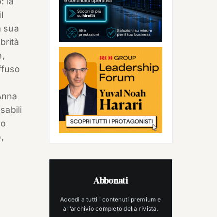
: la
l
a sua
brità
e,
ffuso
 Anna
sabili
to
,
Abbonati
Accedi a tutti i contenuti premium e
all’archivio completo della rivista.