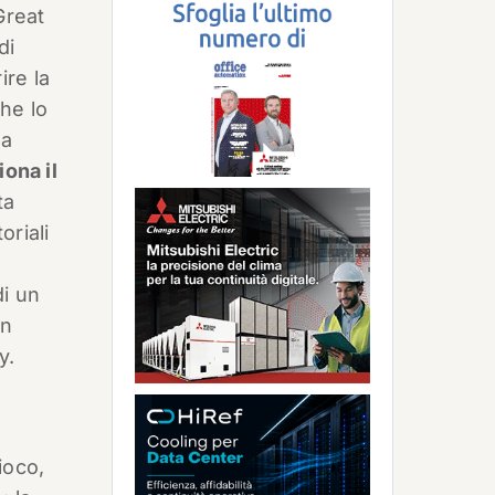
Great
di
re la
he lo
 a
iona il
ta
riali
e
di un
un
y.
ioco,