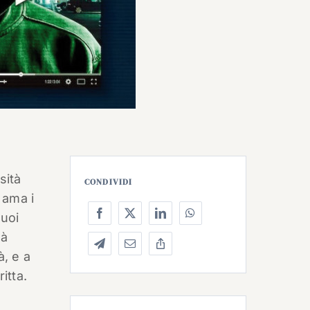
sità
CONDIVIDI
 ama i
Puoi
tà
à, e a
itta.