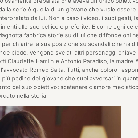
colosamente preparata che aveva un unico obiettivo
dalla serie è quella di un giovane che vuole essere i
interpretato da lui. Non a caso i video, i suoi gesti, l
imenti alle sue pellicole preferite. E come ogni cele
Magnotta fabbrica storie su di lui che diffonde onlin
i per chiarire la sua posizione su scandali che ha di
nde piede, vengono svelati altri personaggi chiave
ziotti Claudette Hamlin e Antonio Paradiso, la madre
 l’avvocato Romeo Salta. Tutti, anche coloro respon
 più pedine del giovane che suoi avversari in quan
ento del suo obiettivo: scatenare clamore mediatico
rdato nella storia.