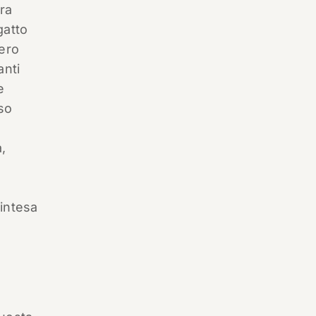
ra
gatto
ero
anti
e
so
a,
 intesa