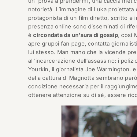
un ‘prova a prendermi’, una caccia meti
notorietà. L’immagine di Luka proiettata 
protagonista di un film diretto, scritto e 
presenza online sono disseminati di rifer
è
circondata da un’aura di gossip
, così 
apre gruppi fan page, contatta giornalist
lui stesso. Man mano che la vicende pre
all’incarcerazione dell’assassino: i poli
Yourkin, il giornalista Joe Warmington, e
della cattura di Magnotta sembrano però
condizione necessaria per il raggiungim
ottenere attenzione su di sé, essere rico