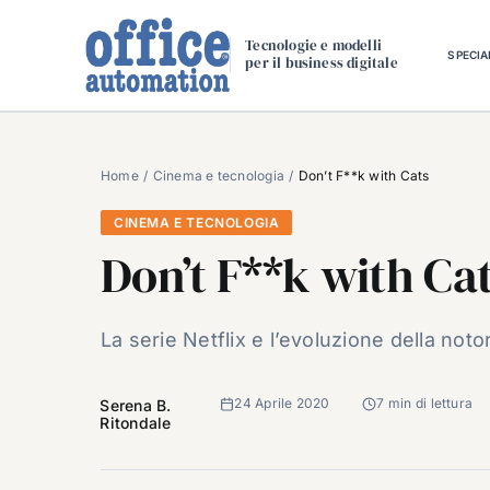
Salta
al
Tecnologie e modelli
SPECIA
per il business digitale
contenuto
Home
Cinema e tecnologia
Don’t F**k with Cats
CINEMA E TECNOLOGIA
Don’t F**k with Ca
La serie Netflix e l’evoluzione della noto
24 Aprile 2020
7 min di lettura
Serena B.
Ritondale