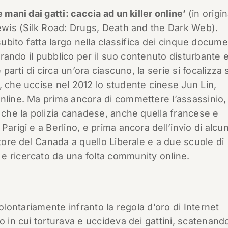
e mani dai gatti: caccia ad un killer online’
(in origi
Lewis (Silk Road: Drugs, Death and the Dark Web).
subito fatta largo nella classifica dei cinque docume
turando il pubblico per il suo contenuto disturbante 
 parti di circa un’ora ciascuno, la serie si focalizza 
, che uccise nel 2012 lo studente cinese Jun Lin,
online. Ma prima ancora di commettere l’assassinio,
e che la polizia canadese, anche quella francese e
Parigi e a Berlino, e prima ancora dell’invio di alcu
atore del Canada a quello Liberale e a due scuole di
e ricercato da una folta community online.
volontariamente infranto la regola d’oro di Internet
 in cui torturava e uccideva dei gattini, scatenando 