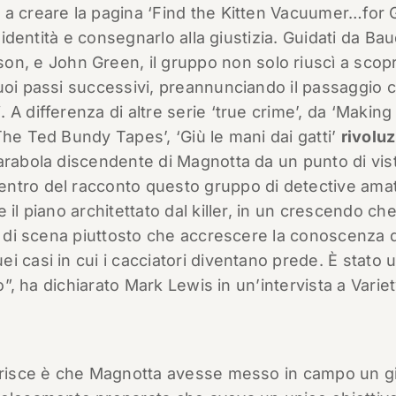
 a creare la pagina ‘Find the Kitten Vacuumer…for 
 identità e consegnarlo alla giustizia. Guidati da Bau
 e John Green, il gruppo non solo riuscì a scopri
uoi passi successivi, preannunciando il passaggio c
A differenza di altre serie ‘true crime’, da ‘Making
The Ted Bundy Tapes’, ‘Giù le mani dai gatti’
rivoluz
parabola discendente di Magnotta da un punto di vis
ntro del racconto questo gruppo di detective amato
il piano architettato dal killer, in un crescendo ch
pi di scena piuttosto che accrescere la conoscenza 
 casi in cui i cacciatori diventano prede. È stato 
o”, ha dichiarato Mark Lewis in un’intervista a Variet
gerisce è che Magnotta avesse messo in campo un g