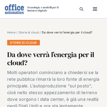
Salta
Tecnologie e modelli per il
al
business digitale
Toggl
contenuto
Navig
SPECIALI
SPECIAL PAPER
Home
Storie di cloud
Da dove verrà l’energia per il cloud?
TAVOLE ROTONDE DI REDAZIONE
STORIE DI CLOUD
DAL MERCATO
Da dove verrà l’energia per il
CARRIERE
cloud?
VIDEO
Molti operatori cominciano a chiedersi se la
EVENTI
rete pubblica rimarrà la loro fonte di energia
CHI SIAMO
principale. L’autoproduzione “sul posto”,
cioè nello stesso appezzamento di terreno
dove sorgono i data center, è già una realtà
negli Stati Uniti e ora sta lentamente