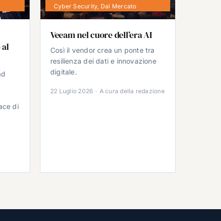
Cyber Security
,
Dal Mercato
Veeam nel cuore dell’era AI
 al
Così il vendor crea un ponte tra
resilienza dei dati e innovazione
digitale.
ad
22 Luglio 2026
·
A cura della redazione
ace di