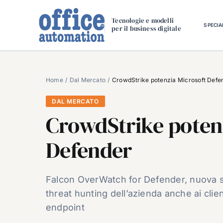
Salta
al
Tecnologie e modelli
SPECIA
per il business digitale
contenuto
Home
Dal Mercato
CrowdStrike potenzia Microsoft Defe
DAL MERCATO
CrowdStrike poten
Defender
Falcon OverWatch for Defender, nuova so
threat hunting dell’azienda anche ai clie
endpoint