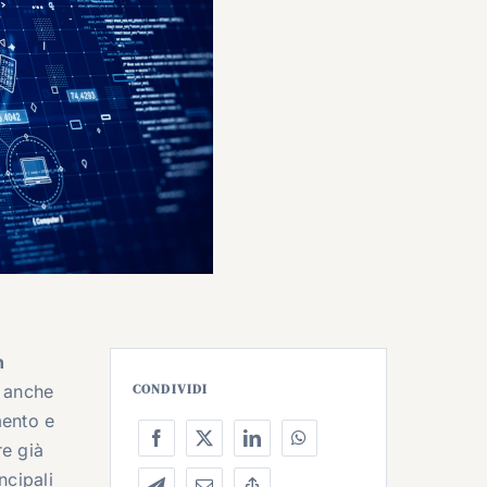
n
a anche
CONDIVIDI
mento e
re già
ncipali