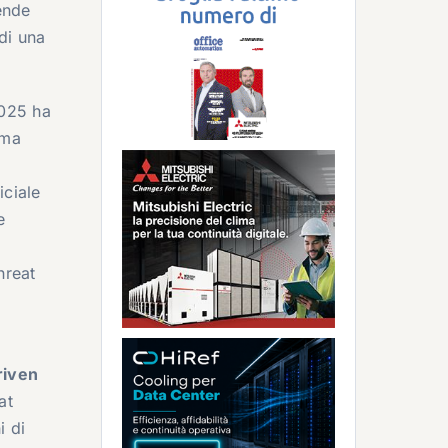
ende
di una
2025 ha
 ma
i
iciale
e
hreat
riven
at
i di