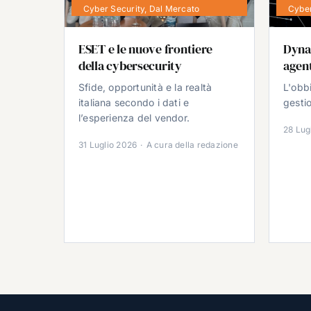
Cyber Security
,
Dal Mercato
Cyber
ESET e le nuove frontiere
Dyna
della cybersecurity
agent
Sfide, opportunità e la realtà
L'obb
italiana secondo i dati e
gestio
l’esperienza del vendor.
28 Lug
31 Luglio 2026
·
A cura della redazione