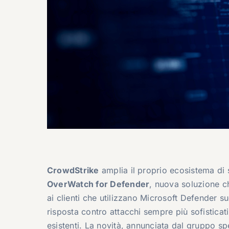
CrowdStrike
amplia il proprio ecosistema di s
OverWatch for Defender
, nuova soluzione ch
ai clienti che utilizzano Microsoft Defender su
risposta contro attacchi sempre più sofisticati
esistenti. La novità, annunciata dal gruppo sp