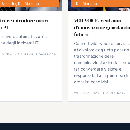
 Security
,
Dal Mercato
Dal Mercato
trace introduce nuovi
VOIPVOICE, vent’anni
i AI
d’innovazione guardando
futuro
iettivo è automatizzare la
ne degli incidenti IT.
Connettività, voce e servizi 
alto valore aggiunto per una
lio 2026
·
A cura della redazione
trasformazione delle
comunicazioni aziendali cap
far convergere visione e
responsabilità in percorsi di
crescita condivisi
23 Luglio 2026
·
Claudia Rossi