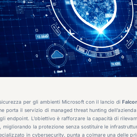
icurezza per gli ambienti Microsoft con il lancio di
Falco
e porta il servizio di managed threat hunting dell’aziend
gli endpoint. L’obiettivo è rafforzare la capacità di rileva
, migliorando la protezione senza sostituire le infrastruttu
ecializzato in cybersecurity, punta a colmare una delle pri