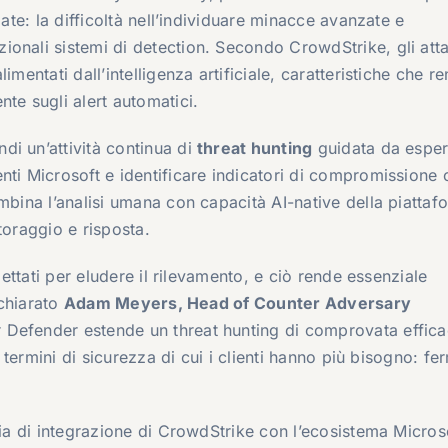
zate: la difficoltà nell’individuare minacce avanzate e
onali sistemi di detection. Secondo CrowdStrike, gli att
imentati dall’intelligenza artificiale, caratteristiche che 
te sugli alert automatici.
i un’attività continua di
threat hunting
guidata da espert
nti Microsoft e identificare indicatori di compromissione 
mbina l’analisi umana con capacità AI-native della piattaf
toraggio e risposta.
gettati per eludere il rilevamento, e ciò rende essenziale
ichiarato
Adam Meyers, Head of Counter Adversary
 Defender estende un threat hunting di comprovata effica
n termini di sicurezza di cui i clienti hanno più bisogno: fe
gia di integrazione di CrowdStrike con l’ecosistema Micros