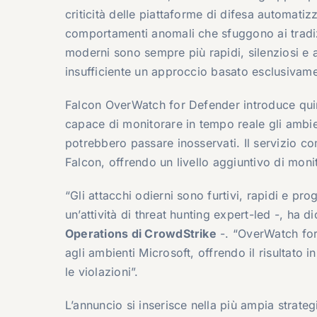
criticità delle piattaforme di difesa automatiz
comportamenti anomali che sfuggono ai tradizi
moderni sono sempre più rapidi, silenziosi e al
insufficiente un approccio basato esclusivamen
Falcon OverWatch for Defender introduce quind
capace di monitorare in tempo reale gli ambie
potrebbero passare inosservati. Il servizio co
Falcon, offrendo un livello aggiuntivo di moni
“Gli attacchi odierni sono furtivi, rapidi e pro
un’attività di threat hunting expert-led -, ha d
Operations di CrowdStrike
-. “OverWatch for
agli ambienti Microsoft, offrendo il risultato i
le violazioni”.
L’annuncio si inserisce nella più ampia strate