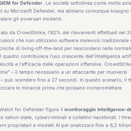
SIEM for Defender
. La società sottolinea come molte azi
nt su Microsoft Defender, ma abbiano comunque bisogno 
stare gli avversari moderni.
ato da CrowdStrike, l’82% dei rilevamenti effettuati nel 
trusioni che non utilizzano software malevolo tradizionale
cniche di living-off-the-land per nascondersi nelle normal
l quadro contribuisce l’uso crescente dell’intelligenza artif
locità e l’efficacia delle operazioni offensive. CrowdStrik
 time” – il tempo necessario a un attaccante per muoversi
 – può scendere fino a 27 secondi. In questo scenario, il t
bloccare le minacce prima che possano compromettere
erWatch for Defender figura il
monitoraggio intelligence-d
 nation-state, cybercriminali e collettivi hacktivisti. I thre
ern proprietari e modelli AI per analizzare fino a 6,2 trilion