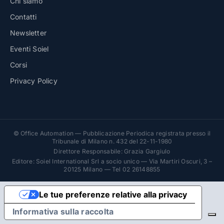
Chi siamo
Contatti
Newsletter
Eventi Soiel
Corsi
Privacy Policy
© Office Automation — Pubblicazione Periodica registrata presso il
Tribunale di Milano n. 432 del 22-11-1980
Direttore Responsabile: Grazia Gargiulo
Editore: Soiel International Srl a socio unico — Via Martiri Oscuri, 3 –
20125 Milano — Tel 02 26148855
Le tue preferenze relative alla privacy
Informativa sulla raccolta