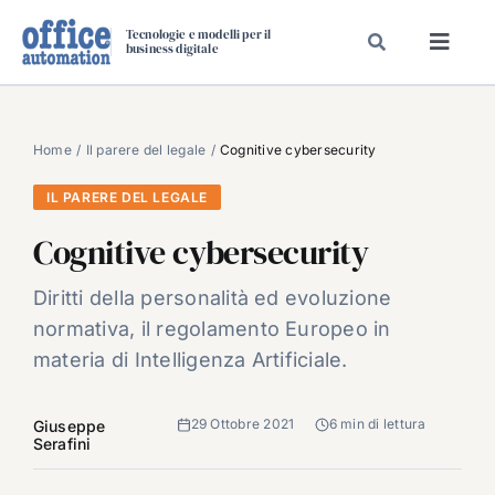
Salta
Tecnologie e modelli per il
al
business digitale
Toggl
contenuto
Navig
SPECIALI
SPECIAL PAPER
Home
Il parere del legale
Cognitive cybersecurity
TAVOLE ROTONDE DI REDAZIONE
IL PARERE DEL LEGALE
DAL MERCATO
Cognitive cybersecurity
CARRIERE
Diritti della personalità ed evoluzione
VIDEO
normativa, il regolamento Europeo in
EVENTI
materia di Intelligenza Artificiale.
CHI SIAMO
29 Ottobre 2021
6 min di lettura
Giuseppe
Serafini