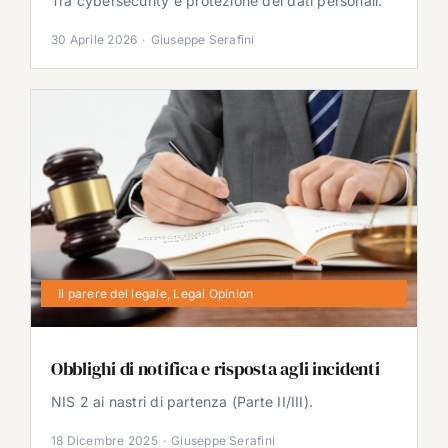
Tra cybersecurity e protezione dei dati personali.
30 Aprile 2026
·
Giuseppe Serafini
Il parere del legale
,
Legal Opinion
Obblighi di notifica e risposta agli incidenti
NIS 2 ai nastri di partenza (Parte II/III).
18 Dicembre 2025
·
Giuseppe Serafini