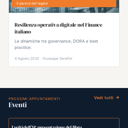
Il parere del legale
Resilienza operativa digitale nel Finance
italiano
Le dinamiche tra governance, DORA e best
practice.
4 Agosto 2025
·
Giuseppe Serafini
Vedi tutti
PROSSIMI APPUNTAMENTI
Eventi
I volti dell’AI: presentazione del libro