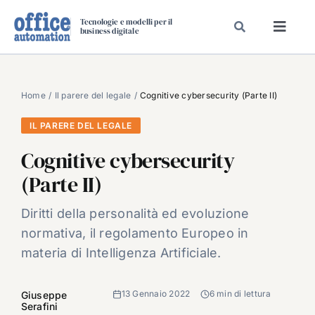
Salta
Tecnologie e modelli per il
al
business digitale
Toggl
contenuto
Navig
SPECIALI
SPECIAL PAPER
Home
Il parere del legale
Cognitive cybersecurity (Parte II)
TAVOLE ROTONDE DI REDAZIONE
IL PARERE DEL LEGALE
DAL MERCATO
Cognitive cybersecurity
CARRIERE
(Parte II)
VIDEO
Diritti della personalità ed evoluzione
EVENTI
normativa, il regolamento Europeo in
CHI SIAMO
materia di Intelligenza Artificiale.
13 Gennaio 2022
6 min di lettura
Giuseppe
Serafini