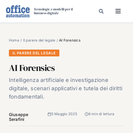
Salta
Tecnologie e modelli per il
al
business digitale
Toggl
contenuto
Navig
SPECIALI
SPECIAL PAPER
Home
Il parere del legale
AI Forensics
TAVOLE ROTONDE DI REDAZIONE
IL PARERE DEL LEGALE
DAL MERCATO
AI Forensics
CARRIERE
Intelligenza artificiale e investigazione
VIDEO
digitale, scenari applicativi e tutela dei diritti
EVENTI
fondamentali.
CHI SIAMO
5 Maggio 2025
6 min di lettura
Giuseppe
Serafini