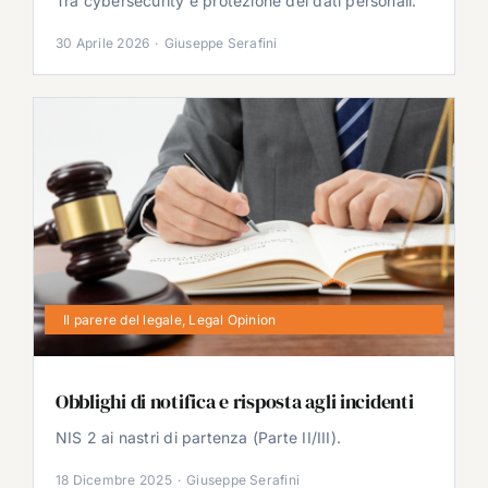
Tra cybersecurity e protezione dei dati personali.
30 Aprile 2026
·
Giuseppe Serafini
Il parere del legale
,
Legal Opinion
Obblighi di notifica e risposta agli incidenti
NIS 2 ai nastri di partenza (Parte II/III).
18 Dicembre 2025
·
Giuseppe Serafini