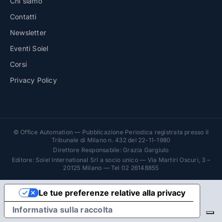
Chi siamo
Contatti
Newsletter
Eventi Soiel
Corsi
Privacy Policy
© Office Automation — Pubblicazione Periodica registrata presso il
Tribunale di Milano n. 432 del 22-11-1980
Direttore Responsabile: Grazia Gargiulo
Editore: Soiel International Srl a socio unico — Via Martiri Oscuri, 3 –
20125 Milano — Tel 02 26148855
Le tue preferenze relative alla privacy
Informativa sulla raccolta